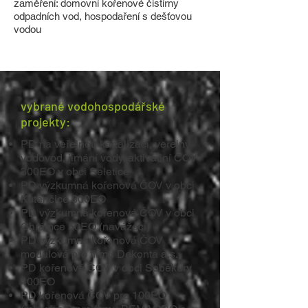
zaměření: domovní kořenové čistírny
odpadních vod, hospodaření s dešťovou
vodou
vybrané vodohospodářské
projekty:
PD na veřejnou kanalizaci, veřejný
vodovod, jímání vody, aktivační ČOV
300EO v obci Seletice
PD výzkumná kořenová ČOV v obci
Kotenčice 300EO
PD výzkumná kořenová ČOV v obci
Chrámce 50EO (navážecí)
PD výzkumná kořenová ČOV
modulová pro firmu Dekonta a.s.
PD kořenová ČOV v obci Soběkury
400EO
PD kořenová ČOV pro 100EO