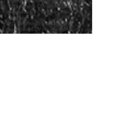
(mlékárna) pro firmu BEMAGRO a.s.
PD kořenová ČOV pro 630EO
(rekonstrukce s VKF) pro obec Velká
Jesenice
PD na veřejnou kanalizaci a
kořenovou ČOV pro obec Hrobčice v
místní části Mirošovice 150EO
PD na kořenovou ČOV pro 350EO v
obci Těškov
PD na kořenovou ČOV pro 150EO v
obci Budětice - m.č. Vlkonice
PD na kořenovou ČOV pro město
Louny v m.č. Brloh 150EO a Nečichy
120EO
PD na decentrální komplexní řešení
pro 350EO v obci Chorušice v m.č.
Velký Újezd
PD na veřejnou kanalizaci a
kořenovou ČOV pro obec Budětice
340EO
PD intenzifikace KČOV ve městě
Spálené Poříčí 1750EO
PD Mokřadní biotop Tuháň