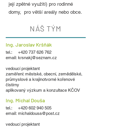
její zpětné využití) pro rodinné
domy,
pro větší areály nebo obce.
NÁŠ TÝM
Ing. Jaroslav Kršňák
tel.:
+420 737 626 762
email:
krsnakj@seznam.cz
vedoucí projektant
zaměření: městské, obecní, zemědělské,
průmyslové a krajinotvorné kořenové
čistírny
aplikovaný výzkum a konzultace KČOV
Ing. Michal Douša
tel.:
+420 602 940 505
email:
michaldousa@post.cz
vedoucí projektant