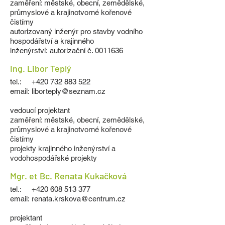
zaměření: městské, obecní, zemědělské,
průmyslové a krajinotvorné kořenové
čistírny
autorizovaný inženýr pro stavby vodního
hospodářství a krajinného
inženýrství:
autorizační č.
0011636
Ing. Libor Teplý
tel.:
+420 732 883 522
email:
liborteply@seznam.cz
vedoucí projektant
zaměření: městské, obecní, zemědělské,
průmyslové a krajinotvorné kořenové
čistírny
projekty krajinného inženýrství a
vodohospodářské projekty
Mgr. et Bc. Renata Kukačková
tel.:
+420 608 513 377
email:
renata.krskova@centrum.cz
projektant